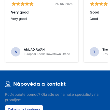
25-05-2026
Very good
Good
Very good
Good
AMJAD AWAN
Thom
A
T
Europcar Leeds Downtown Office
Driva
Nápověda a kontakt
Potřebujete pomoc? Obraťte se na naše specialisty na
pronájem.
Zákaznická podpora