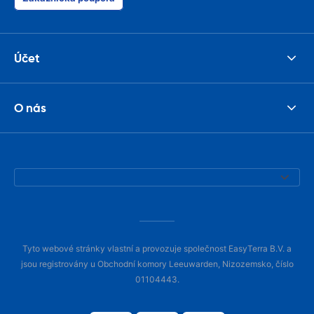
Účet
O nás
Tyto webové stránky vlastní a provozuje společnost EasyTerra B.V. a
jsou registrovány u Obchodní komory Leeuwarden, Nizozemsko, číslo
01104443.