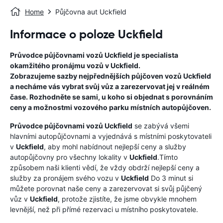
Home
Půjčovna aut Uckfield
Informace o poloze Uckfield
Průvodce půjčovnami vozů
Uckfield
je specialista
okamžitého pronájmu vozů v
Uckfield
.
Zobrazujeme sazby nejpřednějších půjčoven vozů
Uckfield
a necháme vás vybrat svůj vůz a zarezervovat jej v reálném
čase. Rozhodněte se sami, u koho si objednat s porovnáním
ceny a možnostmi vozového parku místních autopůjčoven.
Průvodce půjčovnami vozů
Uckfield
se zabývá všemi
hlavními autopůjčovnami a vyjednává s místními poskytovateli
v
Uckfield
, aby mohl nabídnout nejlepší ceny a služby
autopůjčovny pro všechny lokality v
Uckfield
.Tímto
způsobem naši klienti vědí, že vždy obdrží nejlepší ceny a
služby za pronájem svého vozu v
Uckfield
Do 3 minut si
můžete porovnat naše ceny a zarezervovat si svůj půjčený
vůz v
Uckfield
, protože zjistíte, že jsme obvykle mnohem
levnější, než při přímé rezervaci u místního poskytovatele.