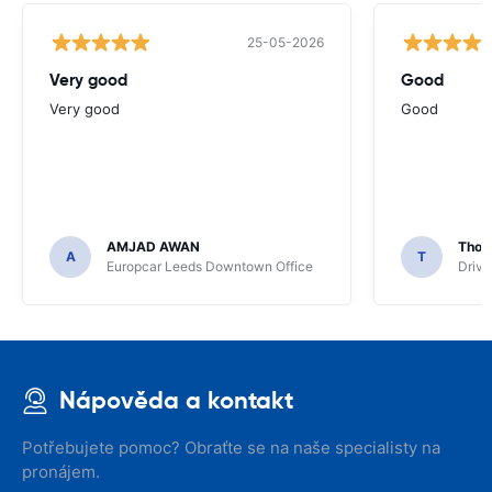
25-05-2026
Very good
Good
Very good
Good
AMJAD AWAN
Thom
A
T
Europcar Leeds Downtown Office
Driva
Nápověda a kontakt
Potřebujete pomoc? Obraťte se na naše specialisty na
pronájem.