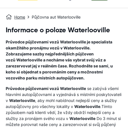
Home
Půjčovna aut Waterlooville
Informace o poloze Waterlooville
Průvodce půjčovnami vozů
Waterlooville
je specialista
okamžitého pronájmu vozů v
Waterlooville
.
Zobrazujeme sazby nejpřednějších půjčoven
vozů
Waterlooville
a necháme vás vybrat svůj vůz a
zarezervovat jej v reálném čase. Rozhodněte se sami, u
koho si objednat s porovnáním ceny a možnostmi
vozového parku místních autopůjčoven.
Průvodce půjčovnami vozů
Waterlooville
se zabývá všemi
hlavními autopůjčovnami a vyjednává s místními poskytovateli
v
Waterlooville
, aby mohl nabídnout nejlepší ceny a služby
autopůjčovny pro všechny lokality v
Waterlooville
.Tímto
způsobem naši klienti vědí, že vždy obdrží nejlepší ceny a
služby za pronájem svého vozu v
Waterlooville
Do 3 minut si
můžete porovnat naše ceny a zarezervovat si svůj půjčený