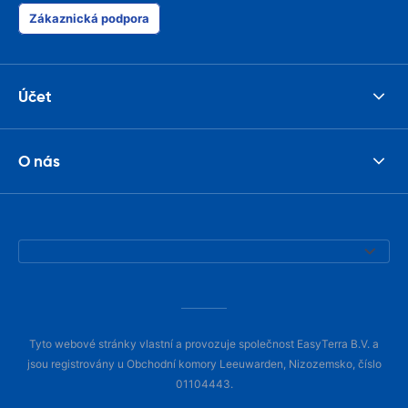
Zákaznická podpora
Účet
O nás
Tyto webové stránky vlastní a provozuje společnost EasyTerra B.V. a
jsou registrovány u Obchodní komory Leeuwarden, Nizozemsko, číslo
01104443.