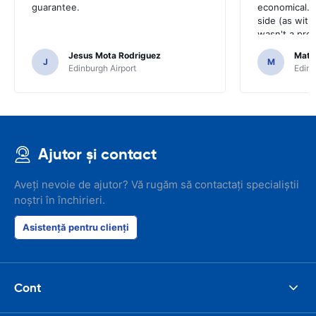
guarantee.
economical. 
side (as with 
wasn't a pro
Jesus Mota Rodriguez
Matt
J
M
Edinburgh Airport
Edinb
Ajutor și contact
Aveți nevoie de ajutor? Vă rugăm să contactați specialiștii
noștri în închirieri.
Asistență pentru clienți
Cont