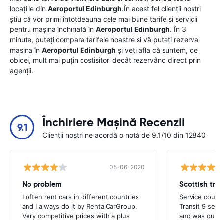
locațiile din
Aeroportul Edinburgh
.În acest fel clienții noștri
știu că vor primi întotdeauna cele mai bune tarife și servicii
pentru mașina închiriată în
Aeroportul Edinburgh
. În 3
minute, puteți compara tarifele noastre și vă puteți rezerva
masina în
Aeroportul Edinburgh
și veți afla că suntem, de
obicei, mult mai puțin costisitori decât rezervând direct prin
agenții.
Închiriere Mașină Recenzii
9.1
Clienții noștri ne acordă o notă de 9.1/10 din 12840
05-06-2020
No problem
Scottish tri
I often rent cars in different countries
Service could
and I always do it by RentalCarGroup.
Transit 9 sea
Very competitive prices with a plus
and was quiet