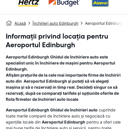
Acasă
Închirieri auto Edinburgh
Aeroportul Edinburgh
Informații privind locația pentru
Aeroportul Edinburgh
Aeroportul Edinburgh
Ghidul de închiriere auto
este
specialist unic în închiriere de mașini pentru
Aeroportul
Edinburgh
.
Afișăm prețurile de la cele mai importante firme de închiriri
auto din
Aeroportul Edinburgh
și puteți să vă alegeți
mașina și să o rezervați in timp real. Decideți singur ce să
rezervați, după ce comparați tarifele și opțiunile oferite de
flota firmelor de închirieri auto locale
Aeroportul Edinburgh
Ghidul de închirieri auto
cuprinde
toate marile companii de închiriere auto și negociază cu
agențiile locale din
Aeroportul Edinburgh
pentru a oferi cele
mai bune tarife de închiriere auto și servicii, pentru toate