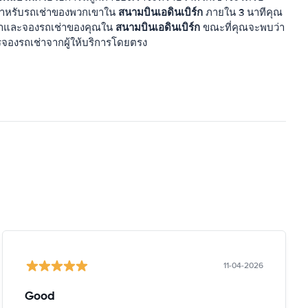
สนามบินเอดินเบิร์ก
การสำหรับรถเช่าของพวกเขาใน
ภายใน 3 นาทีคุณ
สนามบินเอดินเบิร์ก
ราและจองรถเช่าของคุณใน
ขณะที่คุณจะพบว่า
จองรถเช่าจากผู้ให้บริการโดยตรง
11-04-2026
Good