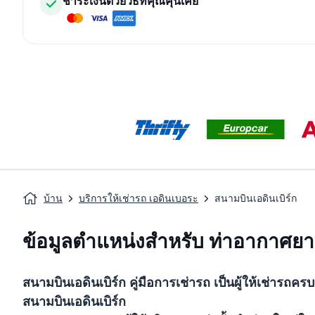
ชำระเงินด้วยวิธีที่คุณคุ้นเคย
บ้าน
บริการให้เช่ารถ เอดินเบอระ
สนามบินเอดินเบิร์ก
ข้อมูลตำแหน่งสำหรับ ท่าอากาศย
สนามบินเอดินเบิร์ก
คู่มือการเช่ารถ
เป็นผู้ให้เช่ารถค
สนามบินเอดินเบิร์ก