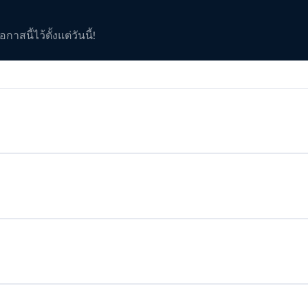
สนี้ไว้ตั้งแต่วันนี้!