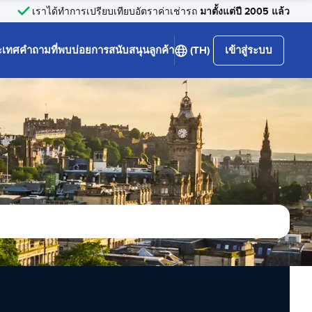
มาตั้งแต่ปี 2005 แล้ว
เราได้ทำการเปรียบเทียบอัตราค่าเช่ารถ
ะเทศ
คำถามที่พบบ่อย
การสนับสนุนลูกค้า
(TH)
เข้าสู่ระบบ