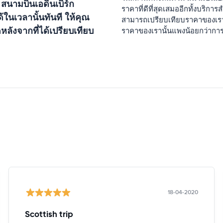
น
สนามบินเอดินเบิร์ก
ราคาที่ดีที่สุดเสมออีกทั้งบริ
นเวลานั้นทันที ให้คุณ
สามารถเปรียบเทียบราคาของเ
หลังจากที่ได้เปรียบเทียบ
ราคาของเรานั้นแพงน้อยกว่าการ
18-04-2020
Scottish trip