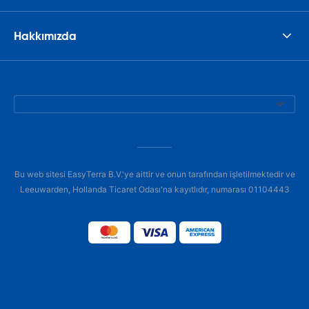
Hakkımızda
Bu web sitesi EasyTerra B.V.'ye aittir ve onun tarafından işletilmektedir ve
Leeuwarden, Hollanda Ticaret Odası'na kayıtlıdır, numarası 01104443