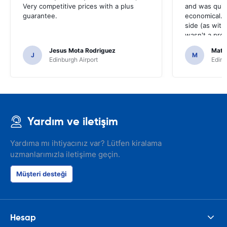
Very competitive prices with a plus
and was quiet
guarantee.
economical. 
side (as with 
wasn't a pro
Jesus Mota Rodriguez
Matt
J
M
Edinburgh Airport
Edinb
Yardım ve iletişim
Yardıma mı ihtiyacınız var? Lütfen kiralama
uzmanlarımızla iletişime geçin.
Müşteri desteği
Hesap