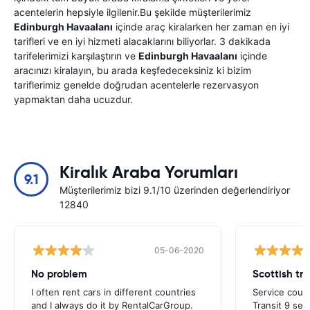
acentelerin hepsiyle ilgilenir.Bu şekilde müşterilerimiz
Edinburgh Havaalanı
içinde araç kiralarken her zaman en iyi
tarifleri ve en iyi hizmeti alacaklarını biliyorlar. 3 dakikada
tarifelerimizi karşılaştırın ve
Edinburgh Havaalanı
içinde
aracınızı kiralayın, bu arada keşfedeceksiniz ki bizim
tariflerimiz genelde doğrudan acentelerle rezervasyon
yapmaktan daha ucuzdur.
Kiralık Araba Yorumları
9.1
Müşterilerimiz bizi 9.1/10 üzerinden değerlendiriyor
12840
05-06-2020
No problem
Scottish tri
I often rent cars in different countries
Service could
and I always do it by RentalCarGroup.
Transit 9 sea