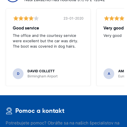
23-01-2020
Good service
Very good
The office and the courtesy service
Very good
were excellent but the car was dirty.
The boot was covered in dog hairs.
DAVID COLLETT
AMJ
D
A
Birmingham Airport
Euro
Pomoc a kontakt
Potrebujete pomoc? Obráťte sa na našich špecialistov na