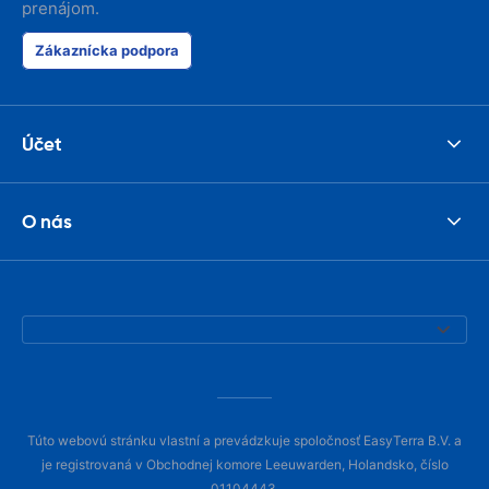
prenájom.
Zákaznícka podpora
Účet
O nás
Túto webovú stránku vlastní a prevádzkuje spoločnosť EasyTerra B.V. a
je registrovaná v Obchodnej komore Leeuwarden, Holandsko, číslo
01104443.