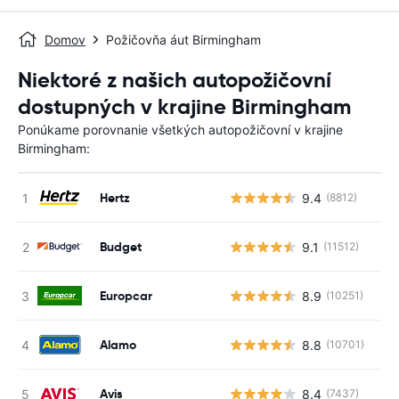
Domov
Požičovňa áut Birmingham
Niektoré z našich autopožičovní
dostupných v krajine Birmingham
Ponúkame porovnanie všetkých autopožičovní v krajine
Birmingham:
Hertz
9.4
(8812)
Budget
9.1
(11512)
Europcar
8.9
(10251)
Alamo
8.8
(10701)
Avis
8.4
(7437)