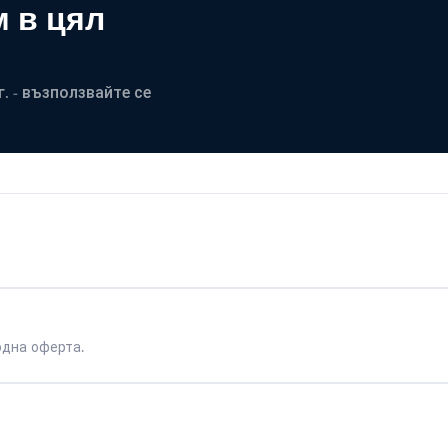
 в цял
. - възползвайте се
одна оферта.