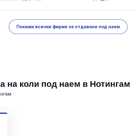
Покажи всички фирми за отдаване под наем
а на коли под наем в Нотингам
ингам