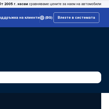
От 2005 г. насам
сравняваме цените за наем на автомобили
оддръжка на клиенти
(BG)
Влезте в системата