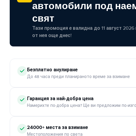
автомобили под наем
свят
Тази промоция е валидна до 11 август 2026 г
от нея още днес!
Безплатно анулиране
До 48 часа преди планираното време за взимане
Гаранция за най-добра цена
Намерихте по-добра цена? Ще ви предложим по-изг
24000+ места за взимане
Местоположения по света