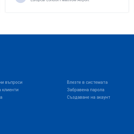
Europcar London Heathrow Airport
ни въпроси
Влезте в системата
 клиенти
Забравена парола
та
Създаване на акаунт