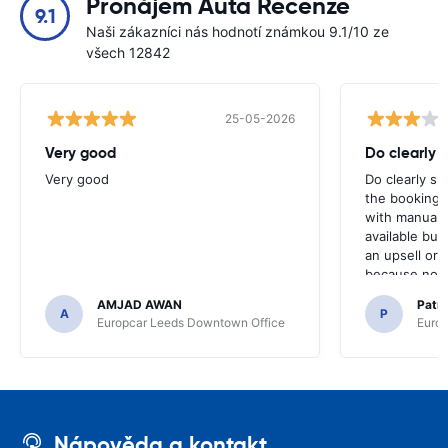
Pronájem Auta Recenze
9.1
Naši zákazníci nás hodnotí známkou 9.1/10 ze
všech 12842
25-05-2026
Very good
Do clearly 
Very good
Do clearly s
the booking 
with manual 
available but 
an upsell or
because no ma
time of collec
AMJAD AWAN
Patr
A
P
Europcar Leeds Downtown Office
Europ
Nápověda a kontakt