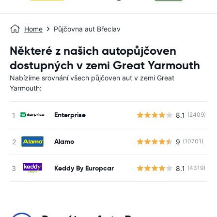
Home
Půjčovna aut Břeclav
Některé z našich autopůjčoven
dostupných v zemi Great Yarmouth
Nabízíme srovnání všech půjčoven aut v zemi Great
Yarmouth:
Enterprise
8.1
(2409)
Alamo
9
(10701)
Keddy By Europcar
8.1
(4319)