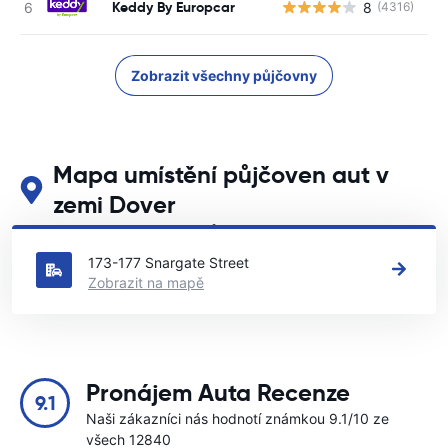
Keddy By Europcar
8
(4316)
Zobrazit všechny půjčovny
Mapa umístění půjčoven aut v
zemi Dover
Podívejte se na naše hlavní půjčovny aut v zemi Dover
173-177 Snargate Street
Zobrazit na mapě
Pronájem Auta Recenze
9.1
Naši zákazníci nás hodnotí známkou 9.1/10 ze
všech 12840