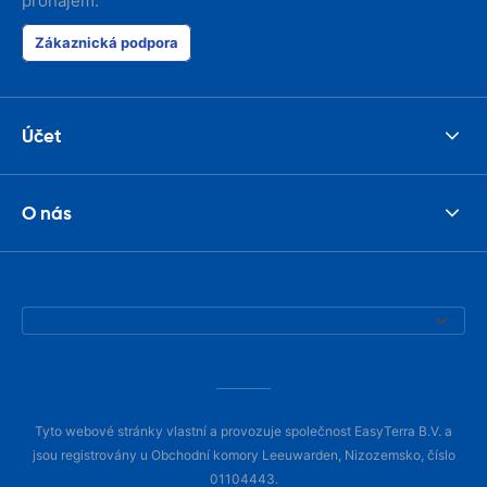
pronájem.
Zákaznická podpora
Účet
O nás
Tyto webové stránky vlastní a provozuje společnost EasyTerra B.V. a
jsou registrovány u Obchodní komory Leeuwarden, Nizozemsko, číslo
01104443.