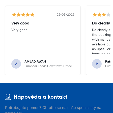
25-05-2026
Very good
Do clearly 
Very good
Do clearly s
the booking 
with manual 
available but 
an upsell or
because no ma
time of collec
AMJAD AWAN
Patr
A
P
Europcar Leeds Downtown Office
Europ
Nápověda a kontakt
Potřebujete pomoc? Obraťte se na naše specialisty na