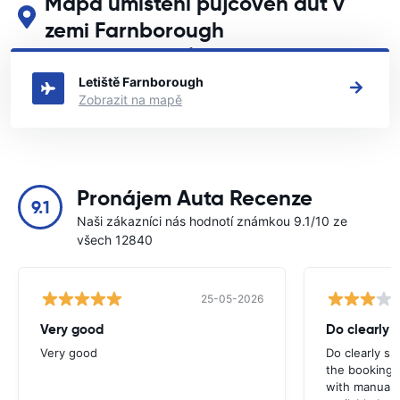
Mapa umístění půjčoven aut v
zemi Farnborough
Podívejte se na naše hlavní půjčovny aut v zemi Farnborough
Letiště Farnborough
Zobrazit na mapě
Pronájem Auta Recenze
9.1
Naši zákazníci nás hodnotí známkou 9.1/10 ze
všech 12840
25-05-2026
Very good
Do clearly 
Very good
Do clearly s
the booking 
with manual 