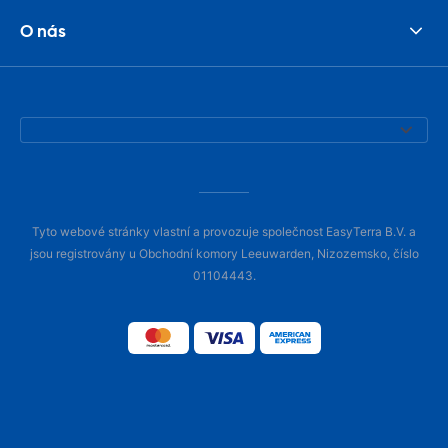
O nás
Tyto webové stránky vlastní a provozuje společnost EasyTerra B.V. a
jsou registrovány u Obchodní komory Leeuwarden, Nizozemsko, číslo
01104443.