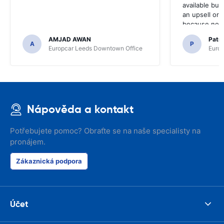
available but 
an upsell or
because no ma
time of collec
AMJAD AWAN
Patr
A
P
Europcar Leeds Downtown Office
Europ
Nápověda a kontakt
Potřebujete pomoc? Obraťte se na naše specialisty na
pronájem.
Zákaznická podpora
Účet