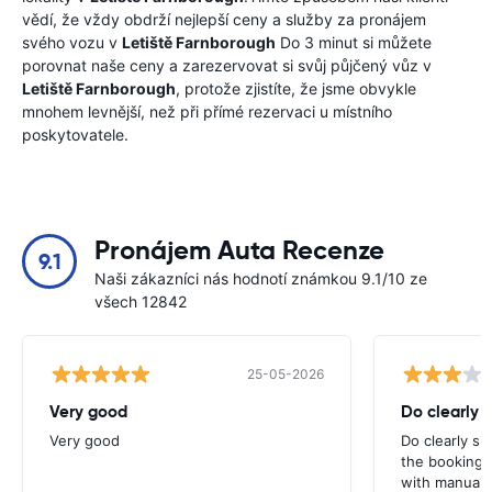
vědí, že vždy obdrží nejlepší ceny a služby za pronájem
svého vozu v
Letiště Farnborough
Do 3 minut si můžete
porovnat naše ceny a zarezervovat si svůj půjčený vůz v
Letiště Farnborough
, protože zjistíte, že jsme obvykle
mnohem levnější, než při přímé rezervaci u místního
poskytovatele.
Pronájem Auta Recenze
9.1
Naši zákazníci nás hodnotí známkou 9.1/10 ze
všech 12842
25-05-2026
Very good
Do clearly 
Very good
Do clearly s
the booking 
with manual 