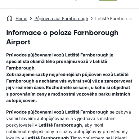
Home
Půjčovna aut Farnborough
Letiště Farnborough
Informace o poloze Farnborough
Airport
Průvodce půjčovnami vozů
Letiště Farnborough
je
specialista okamžitého pronájmu vozů v
Letiště
Farnborough
.
Zobrazujeme sazby nejpřednějších půjčoven vozů
Letiště
Farnborough
a necháme vás vybrat svůj vůz a zarezervovat
jej v reálném čase. Rozhodněte se sami, u koho si objednat
s porovnáním ceny a možnostmi vozového parku místních
autopůjčoven.
Průvodce půjčovnami vozů
Letiště Farnborough
se zabývá
všemi hlavními autopůjčovnami a vyjednává s místními
poskytovateli v
Letiště Farnborough
, aby mohl
nabídnout nejlepší ceny a služby autopůjčovny pro všechny
lokality v
Letiště Farnborough
.Tímto způsobem naši klienti