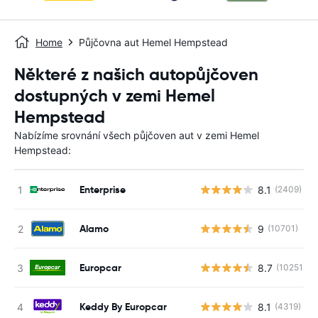
Home
Půjčovna aut Hemel Hempstead
Některé z našich autopůjčoven
dostupných v zemi Hemel
Hempstead
Nabízíme srovnání všech půjčoven aut v zemi Hemel
Hempstead:
Enterprise
8.1
(2409)
Alamo
9
(10701)
Europcar
8.7
(10251)
Keddy By Europcar
8.1
(4319)