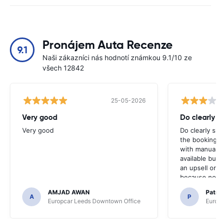
Pronájem Auta Recenze
9.1
Naši zákazníci nás hodnotí známkou 9.1/10 ze
všech 12842
25-05-2026
Very good
Do clearly 
Very good
Do clearly s
the booking 
with manual 
available but 
an upsell or
because no ma
time of collec
AMJAD AWAN
Patr
A
P
Europcar Leeds Downtown Office
Europ