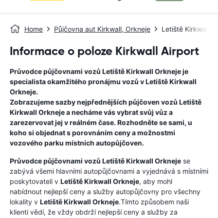
Home
Půjčovna aut Kirkwall, Orkneje
Letiště Kirkwall O
Informace o poloze Kirkwall Airport
Průvodce půjčovnami vozů
Letiště Kirkwall Orkneje
je
specialista okamžitého pronájmu vozů v
Letiště Kirkwall
Orkneje
.
Zobrazujeme sazby nejpřednějších půjčoven vozů
Letiště
Kirkwall Orkneje
a necháme vás vybrat svůj vůz a
zarezervovat jej v reálném čase. Rozhodněte se sami, u
koho si objednat s porovnáním ceny a možnostmi
vozového parku místních autopůjčoven.
Průvodce půjčovnami vozů
Letiště Kirkwall Orkneje
se
zabývá všemi hlavními autopůjčovnami a vyjednává s místními
poskytovateli v
Letiště Kirkwall Orkneje
, aby mohl
nabídnout nejlepší ceny a služby autopůjčovny pro všechny
lokality v
Letiště Kirkwall Orkneje
.Tímto způsobem naši
klienti vědí, že vždy obdrží nejlepší ceny a služby za