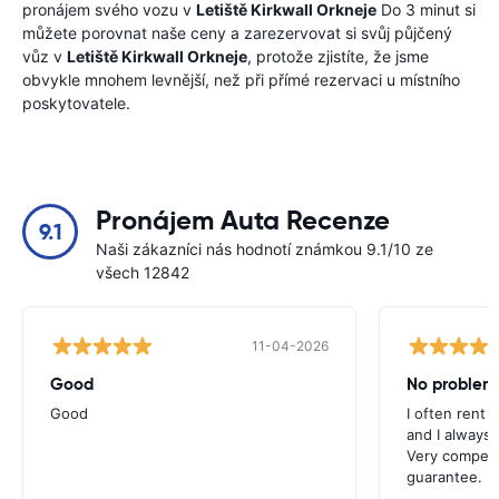
pronájem svého vozu v
Letiště Kirkwall Orkneje
Do 3 minut si
můžete porovnat naše ceny a zarezervovat si svůj půjčený
vůz v
Letiště Kirkwall Orkneje
, protože zjistíte, že jsme
obvykle mnohem levnější, než při přímé rezervaci u místního
poskytovatele.
Pronájem Auta Recenze
9.1
Naši zákazníci nás hodnotí známkou 9.1/10 ze
všech 12842
11-04-2026
Good
No problem
Good
I often rent 
and I always 
Very competit
guarantee.