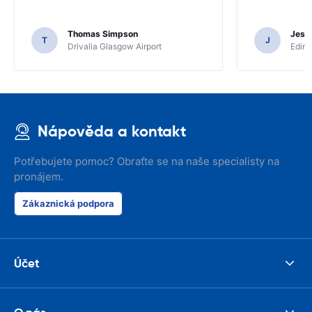
Thomas Simpson
Jesu
T
J
Drivalia Glasgow Airport
Edinb
Nápověda a kontakt
Potřebujete pomoc? Obraťte se na naše specialisty na
pronájem.
Zákaznická podpora
Účet