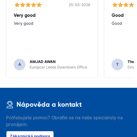
25-05-2026
Very good
Good
Very good
Good
AMJAD AWAN
Thom
A
T
Europcar Leeds Downtown Office
Driva
Nápověda a kontakt
Potřebujete pomoc? Obraťte se na naše specialisty na
pronájem.
Zákaznická podpora