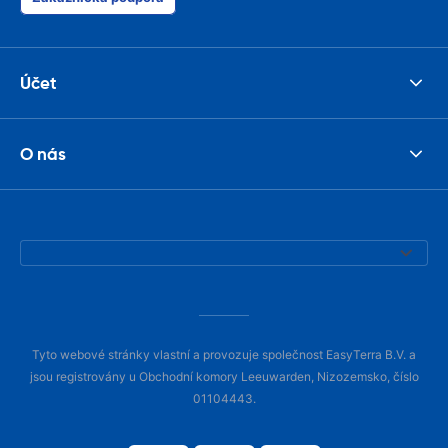
Účet
O nás
Tyto webové stránky vlastní a provozuje společnost EasyTerra B.V. a
jsou registrovány u Obchodní komory Leeuwarden, Nizozemsko, číslo
01104443.