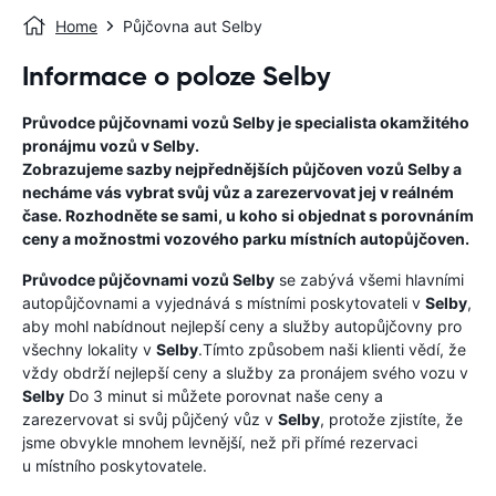
Home
Půjčovna aut Selby
Informace o poloze Selby
Průvodce půjčovnami vozů
Selby
je specialista okamžitého
pronájmu vozů v
Selby
.
Zobrazujeme sazby nejpřednějších půjčoven vozů
Selby
a
necháme vás vybrat svůj vůz a zarezervovat jej v reálném
čase. Rozhodněte se sami, u koho si objednat s porovnáním
ceny a možnostmi vozového parku místních autopůjčoven.
Průvodce půjčovnami vozů
Selby
se zabývá všemi hlavními
autopůjčovnami a vyjednává s místními poskytovateli v
Selby
,
aby mohl nabídnout nejlepší ceny a služby autopůjčovny pro
všechny lokality v
Selby
.Tímto způsobem naši klienti vědí, že
vždy obdrží nejlepší ceny a služby za pronájem svého vozu v
Selby
Do 3 minut si můžete porovnat naše ceny a
zarezervovat si svůj půjčený vůz v
Selby
, protože zjistíte, že
jsme obvykle mnohem levnější, než při přímé rezervaci
u místního poskytovatele.